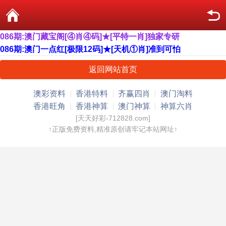
086期:澳门藏宝阁[④肖④码]★[平特一肖]独家专研
086期:澳门一点红[极限12码]★[天机①肖]准到可怕
返回网站首页
澳彩资料
香港特料
齐赢四肖
澳门淘料
香港旺角
香港神算
澳门神算
神算六肖
[天天好彩-712828.com]
↑正版免费资料,精准原创请牢记本站网址↑