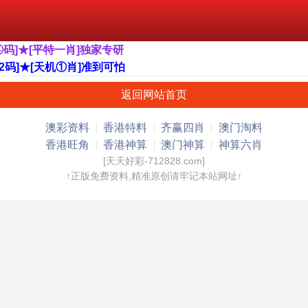
④码]★[平特一肖]独家专研
12码]★[天机①肖]准到可怕
返回网站首页
澳彩资料
香港特料
齐赢四肖
澳门淘料
香港旺角
香港神算
澳门神算
神算六肖
[天天好彩-712828.com]
↑正版免费资料,精准原创请牢记本站网址↑