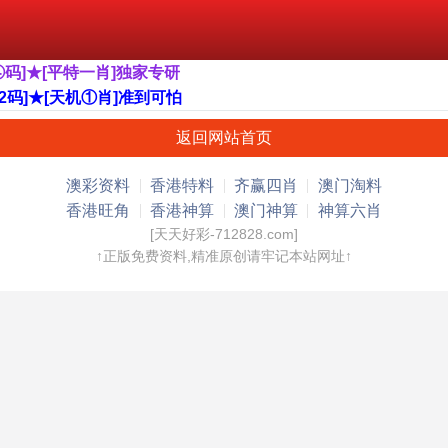
④码]★[平特一肖]独家专研
12码]★[天机①肖]准到可怕
返回网站首页
澳彩资料
香港特料
齐赢四肖
澳门淘料
香港旺角
香港神算
澳门神算
神算六肖
[天天好彩-712828.com]
↑正版免费资料,精准原创请牢记本站网址↑