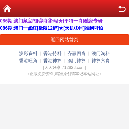
086期:澳门藏宝阁[④肖④码]★[平特一肖]独家专研
086期:澳门一点红[极限12码]★[天机①肖]准到可怕
返回网站首页
澳彩资料
香港特料
齐赢四肖
澳门淘料
香港旺角
香港神算
澳门神算
神算六肖
[天天好彩-712828.com]
↑正版免费资料,精准原创请牢记本站网址↑