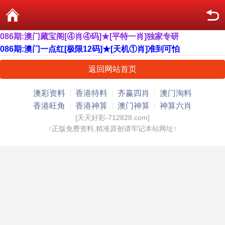
086期:澳门藏宝阁[④肖④码]★[平特一肖]独家专研
086期:澳门一点红[极限12码]★[天机①肖]准到可怕
返回网站首页
澳彩资料
香港特料
齐赢四肖
澳门淘料
香港旺角
香港神算
澳门神算
神算六肖
[天天好彩-712828.com]
↑正版免费资料,精准原创请牢记本站网址↑