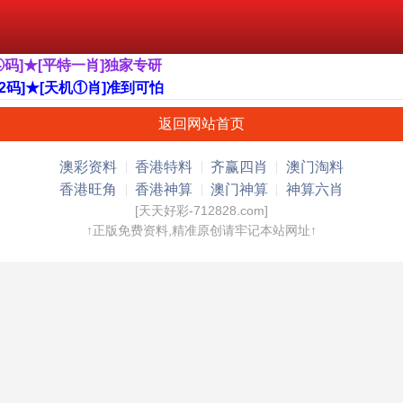
④码]★[平特一肖]独家专研
12码]★[天机①肖]准到可怕
返回网站首页
澳彩资料
香港特料
齐赢四肖
澳门淘料
香港旺角
香港神算
澳门神算
神算六肖
[天天好彩-712828.com]
↑正版免费资料,精准原创请牢记本站网址↑