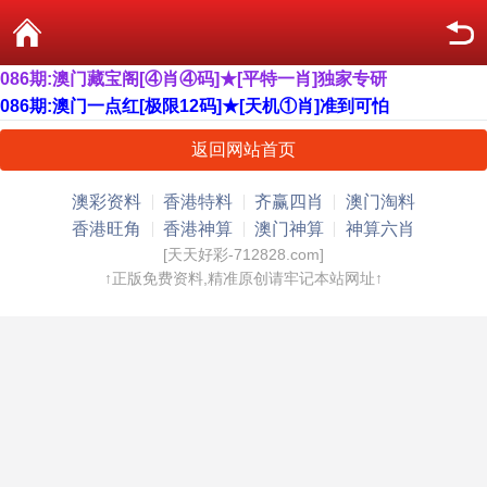
086期:澳门藏宝阁[④肖④码]★[平特一肖]独家专研
086期:澳门一点红[极限12码]★[天机①肖]准到可怕
返回网站首页
澳彩资料
香港特料
齐赢四肖
澳门淘料
香港旺角
香港神算
澳门神算
神算六肖
[天天好彩-712828.com]
↑正版免费资料,精准原创请牢记本站网址↑