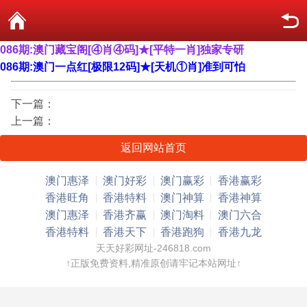
086期:澳门藏宝阁[④肖④码]★[平特一肖]独家专研
086期:澳门一点红[极限12码]★[天机①肖]准到可怕
下一篇：
上一篇：
返回网站首页
澳门惠泽
澳门好彩
澳门赢彩
香港赢彩
香港旺角
香港特料
澳门神算
香港神算
澳门惠泽
香港齐赢
澳门淘料
澳门六合
香港特料
香港天下
香港跑狗
香港九龙
天天好彩网址-246818.com
↑正版免费资料,精准原创请牢记本站网址↑