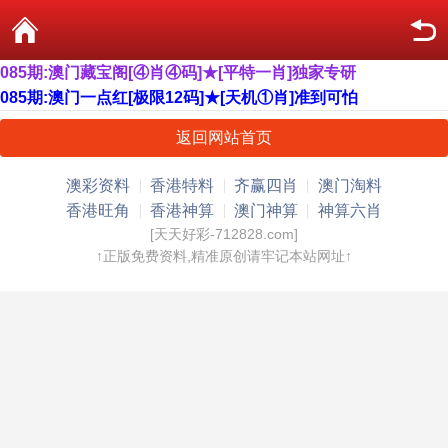
085期:澳门藏宝阁[④肖④码]★[平特一肖]独家专研
085期:澳门一点红[极限12码]★[天机①肖]准到可怕
返回网站首页
澳彩资料
香港特料
齐赢四肖
澳门淘料
香港旺角
香港神算
澳门神算
神算六肖
[天天好彩-712828.com]
↑正版免费资料,精准原创请牢记本站网址↑