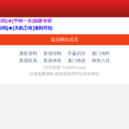
④码]★[平特一肖]独家专研
12码]★[天机①肖]准到可怕
返回网站首页
澳彩资料
香港特料
齐赢四肖
澳门淘料
香港旺角
香港神算
澳门神算
神算六肖
[天天好彩-712828.com]
↑正版免费资料,精准原创请牢记本站网址↑