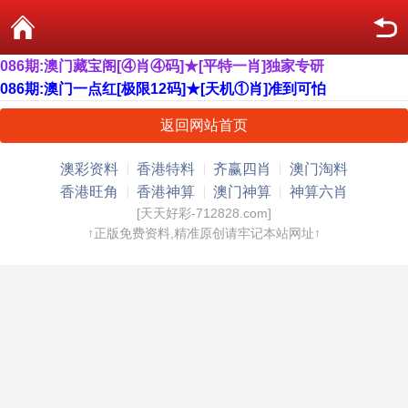
086期:澳门藏宝阁[④肖④码]★[平特一肖]独家专研
086期:澳门一点红[极限12码]★[天机①肖]准到可怕
返回网站首页
澳彩资料
香港特料
齐赢四肖
澳门淘料
香港旺角
香港神算
澳门神算
神算六肖
[天天好彩-712828.com]
↑正版免费资料,精准原创请牢记本站网址↑