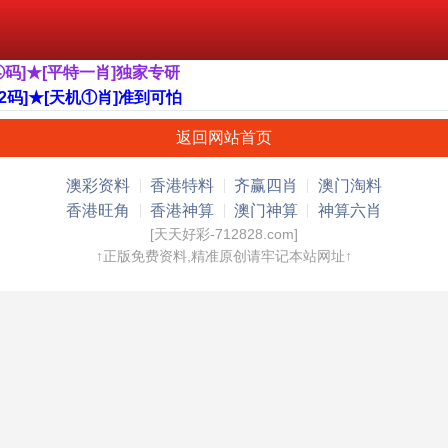
④码]★[平特一肖]独家专研
12码]★[天机①肖]准到可怕
返回网站首页
澳彩资料
香港特料
齐赢四肖
澳门淘料
香港旺角
香港神算
澳门神算
神算六肖
[天天好彩-712828.com]
↑正版免费资料,精准原创请牢记本站网址↑