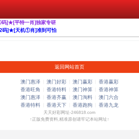
④码]★[平特一肖]独家专研
12码]★[天机①肖]准到可怕
返回网站首页
澳门惠泽
澳门好彩
澳门赢彩
香港赢彩
香港旺角
香港特料
澳门神算
香港神算
澳门惠泽
香港齐赢
澳门淘料
澳门六合
香港特料
香港天下
香港跑狗
香港九龙
天天好彩网址-246818.com
↑正版免费资料,精准原创请牢记本站网址↑